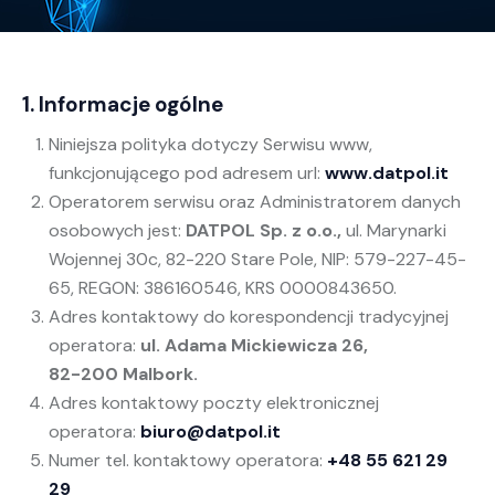
1. Informacje ogólne
Niniejsza polityka dotyczy Serwisu www,
funkcjonującego pod adresem url:
www.datpol.it
Operatorem serwisu oraz Administratorem danych
osobowych jest:
DATPOL Sp. z o.o.,
ul. Marynarki
Wojennej 30c, 82-220 Stare Pole, NIP: 579-227-45-
65, REGON: 386160546, KRS 0000843650.
Adres kontaktowy do korespondencji tradycyjnej
operatora:
ul. Adama Mickiewicza 26,
82-200 Malbork.
Adres kontaktowy poczty elektronicznej
operatora:
biuro@datpol.it
Numer tel. kontaktowy operatora:
+48 55 621 29
29