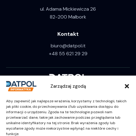
ul. Adama Mickiewicza 26
82-200 Malbork
Kontakt
biuro@datpol.it
+48 55 621 29 29
Zarządzaj zgodą
Aby zapewnić jak najlepsze wrażenia, korzystamy z technologii, takich
jak pliki cookie, do przechowywania i/lub uzyskiwania dostępu do
informacji o urządzeniu. Zgoda na te technologie pozwoli nam
przetwarzać dane, takie jak zachowanie podczas przeglądania lub
unikalne identyfikatory na tej stronie. Brak wyrażenia zgody lub
wycofanie zgody może niekorzystnie wpłynąć na niektóre cechy i
funkcje.