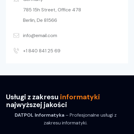
785 15h Street, Office 478
Berlin, De 81566
info@email.com
+1 840 841 25 69
Usługi z zakresu
informatyki
najwyższej jakości
DATPOL Informatyka
– Profesjonalne usługi z
zakresu informatyki.