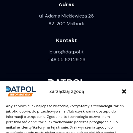
Adres
ul. Adama Mickiewicza 26
82-200 Malbork
Kontakt
biuro@datpol.it
+48 55 621 29 29
Zarządzaj zgodą
Aby zapewnić jak najlepsze wrażenia, korzystamy z technologii, takich
jak pliki cookie, do przechowywania i/lub uzyskiwania dostępu do
informacji o urządzeniu. Zgoda na te technologie pozwoli nam
przetwarzać dane, takie jak zachowanie podczas przeglądania lub
unikalne identyfikatory na tej stronie. Brak wyrażenia zgody lub
wycofanie zgody może niekorzystnie wpłynąć na niektóre cechy i