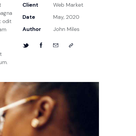
Client
Web Market
t
magna
Date
May, 2020
 odit
Author
John Miles
iam
t
bum.