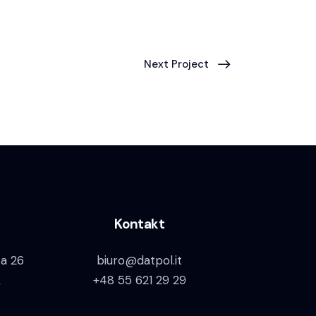
Next Project
Kontakt
za 26
biuro@datpol.it
k
+48 55 621 29 29