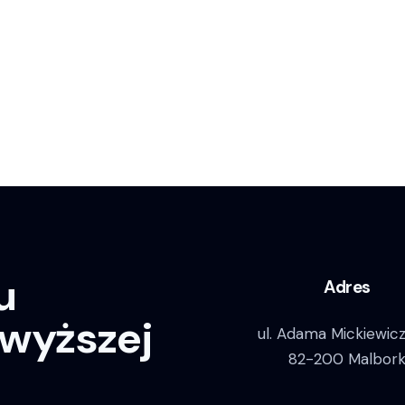
u
Adres
jwyższej
ul. Adama Mickiewic
82-200 Malbor