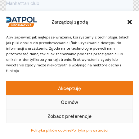
Manhattan club
Zarządzaj zgodą
Aby zapewnić jak najlepsze wrażenia, korzystamy z technologii, takich
15:00 - 17:00
jak pliki cookie, do przechowywania i/lub uzyskiwania dostępu do
pm
informacji o urządzeniu. Zgoda na te technologie pozwoli nam
przetwarzać dane, takie jak zachowanie podczas przeglądania lub
The lecture ''Business analytics''
unikalne identyfikatory na tej stronie. Brak wyrażenia zgody lub
wycofanie zgody może niekorzystnie wpłynąć na niektóre cechy i
Elsie Taylor
funkcje.
Business analyst
New York
Akceptuję
Manhattan club
Odmów
Zobacz preferencje
Polityka plików cookies
Polityka prywatności